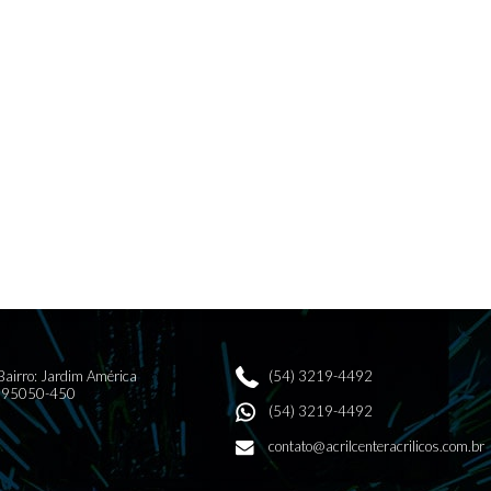
 Bairro: Jardim América
(54) 3219-4492
 | 95050-450
(54) 3219-4492
contato@acrilcenteracrilicos.com.br