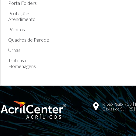
Porta Folders
Proteções
Atendimento
Púlpitos
Quadros de Parede
Urnas
Troféus e
Homenagens
R. São Paulo, 758 |
Caxias do Sul - RS